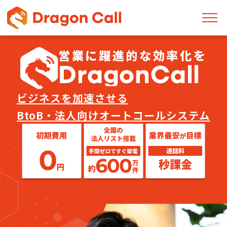
営
業
に
躍
進
的
な
効
率
化
を
D
r
a
g
o
n
C
a
l
l
ビジネスを加速させる
BtoB・法人向けオートコールシステム