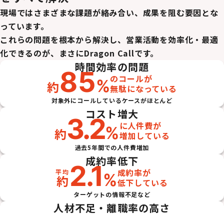
現場ではさまざまな課題が絡み合い、成果を阻む要因とな
っています。
これらの問題を根本から解決し、営業活動を効率化・最適
化できるのが、まさにDragon Callです。
時間効率の問題
85
のコールが
%
約
無駄になっている
対象外にコールしているケースがほとんど
コスト増大
3.2
に人件費が
%
約
増加している
過去5年間での人件費増加
成約率低下
2.1
成約率が
%
約
低下している
ターゲットの情報不足など
人材不足・離職率の高さ