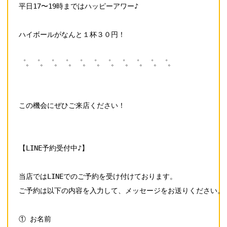
平日17〜19時まではハッピーアワー♪

ハイボールがなんと１杯３０円！

゜。゜。゜。゜。゜。゜。゜。゜。゜。゜。゜。

この機会にぜひご来店ください！

【LINE予約受付中♪】

当店ではLINEでのご予約を受け付けております。

ご予約は以下の内容を入力して、メッセージをお送りください。

① お名前
