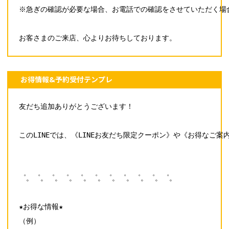
※急ぎの確認が必要な場合、お電話での確認をさせていただく場合
お客さまのご来店、心よりお待ちしております。
お得情報&予約受付テンプレ
友だち追加ありがとうございます！

このLINEでは、《LINEお友だち限定クーポン》や《お得なご案
゜。゜。゜。゜。゜。゜。゜。゜。゜。゜。゜。

★お得な情報★

（例）
